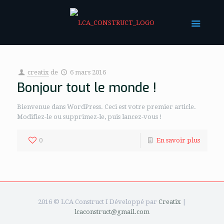
creatix
de
6 mars 2016
Bonjour tout le monde !
Bienvenue dans WordPress. Ceci est votre premier article.
Modifiez-le ou supprimez-le, puis lancez-vous !
0
En savoir plus
2016 © LCA Construct I Développé par
Creatix
|
lcaconstruct@gmail.com