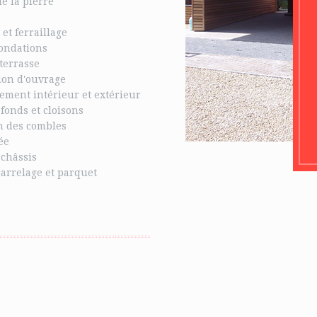
de la pierre
e
 et ferraillage
fondations
terrasse
ion d'ouvrage
ment intérieur et extérieur
fonds et cloisons
on des combles
ée
 châssis
carrelage et parquet