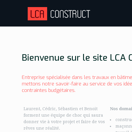
Bienvenue sur le site LC
Entreprise spécialisée dans les travaux en bâtim
mettons notre savoir-faire au service de vos idé
contraintes budgétaires.
Laurent, Cédric, Sébastien et Benoit
Nos domai
forment une équipe de choc qui saura
constru
donner vie à votre projet et faire de vos
maçonn
rêves une réalité.