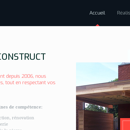
Accueil
Réali
A CONSTRUCT
ent depuis 2006, nous
es, tout en respectant vos
nes de compétence:
ction, rénovation
erie